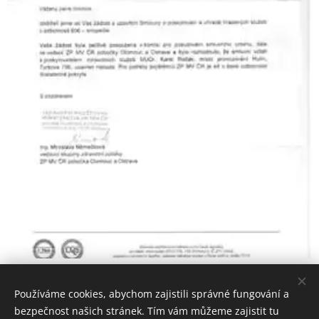
Share
Používáme cookies, abychom zajistili správné fungování a
bezpečnost našich stránek. Tím vám můžeme zajistit tu