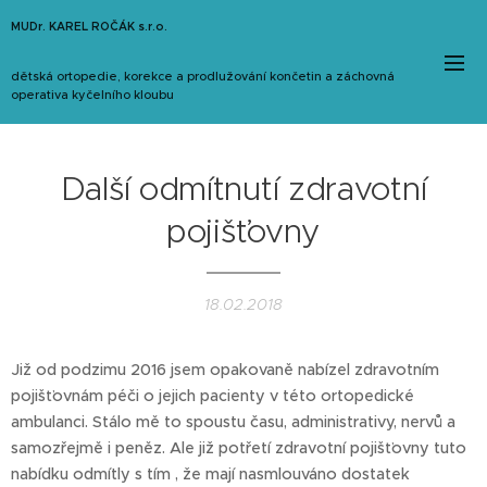
MUDr. KAREL ROČÁK s.r.o.
dětská ortopedie, korekce a prodlužování končetin a záchovná
operativa kyčelního kloubu
Další odmítnutí zdravotní
pojišťovny
18.02.2018
Již od podzimu 2016 jsem opakovaně nabízel zdravotním
pojišťovnám péči o jejich pacienty v této ortopedické
ambulanci. Stálo mě to spoustu času, administrativy, nervů a
samozřejmě i peněz. Ale již potřetí zdravotní pojišťovny tuto
nabídku odmítly s tím , že mají nasmlouváno dostatek