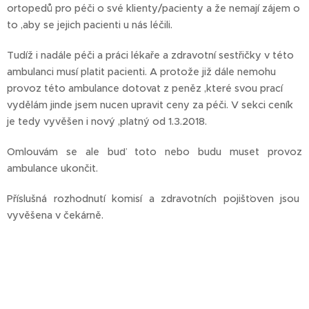
ortopedů pro péči o své klienty/pacienty a že nemají zájem o
to ,aby se jejich pacienti u nás léčili.
Tudíž i nadále péči a práci lékaře a zdravotní sestřičky v této
ambulanci musí platit pacienti. A protože již dále nemohu
provoz této ambulance dotovat z peněz ,které svou prací
vydělám jinde jsem nucen upravit ceny za péči. V sekci ceník
je tedy vyvěšen i nový ,platný od 1.3.2018.
Omlouvám se ale buď toto nebo budu muset provoz
ambulance ukončit.
Příslušná rozhodnutí komisí a zdravotních pojišťoven jsou
vyvěšena v čekárně.