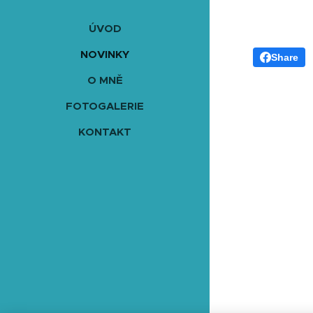
ÚVOD
NOVINKY
Share
O MNĚ
FOTOGALERIE
KONTAKT