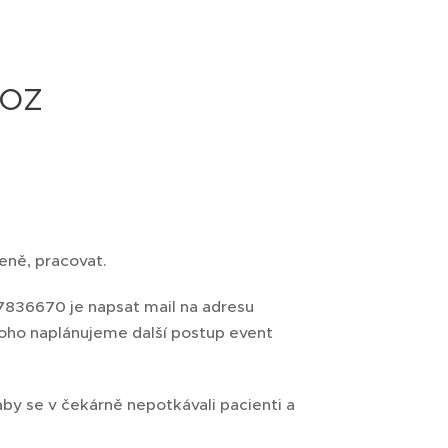
voz
eně, pracovat.
37836670 je napsat mail na adresu
toho naplánujeme další postup event
by se v čekárně nepotkávali pacienti a