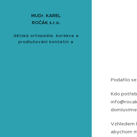
MUDr. KAREL
ROČÁK s.r.o.
dětská ortopedie, korekce a
prodlužování končetin a
záchovná operativa
kyčelního kloubu
Podařilo s
Kdo potřebu
info@rocak
domluvíme 
Vzhledem k
abychom mi